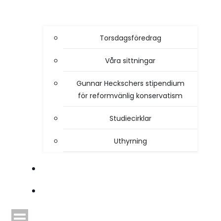
Torsdagsföredrag
Våra sittningar
Gunnar Heckschers stipendium
för reformvänlig konservatism
Studiecirklar
Uthyrning
STYRELSEN
TIDSKRIFTEN HEIMDAL