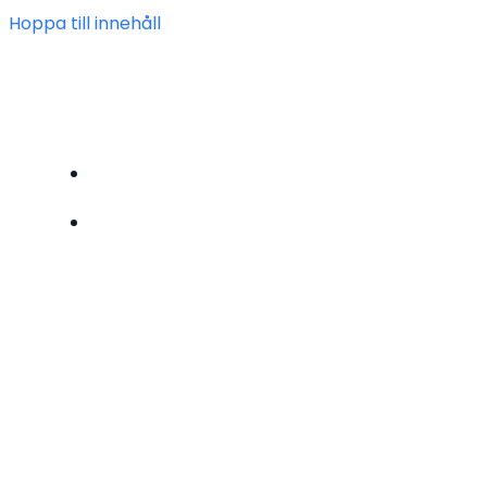
Hoppa till innehåll
FÖRENINGEN HEIMDAL
BLI MEDLEM
OM OSS