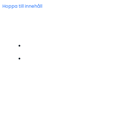
Hoppa till innehåll
FÖRENINGEN HEIMDAL
BLI MEDLEM
OM OSS