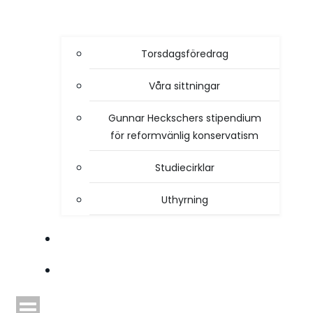
Torsdagsföredrag
Våra sittningar
Gunnar Heckschers stipendium
för reformvänlig konservatism
Studiecirklar
Uthyrning
STYRELSEN
TIDSKRIFTEN HEIMDAL