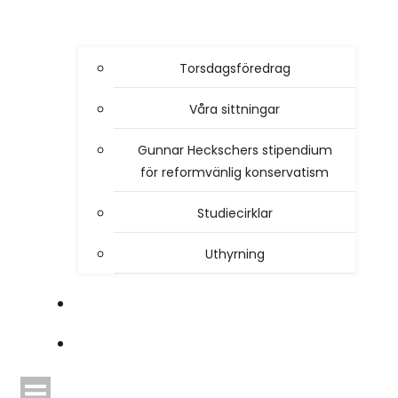
Torsdagsföredrag
Våra sittningar
Gunnar Heckschers stipendium
för reformvänlig konservatism
Studiecirklar
Uthyrning
STYRELSEN
TIDSKRIFTEN HEIMDAL