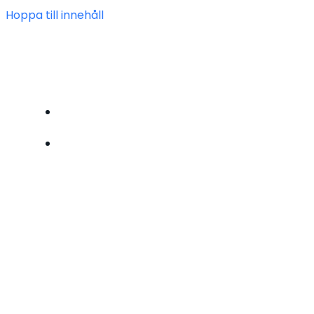
Hoppa till innehåll
FÖRENINGEN HEIMDAL
BLI MEDLEM
OM OSS