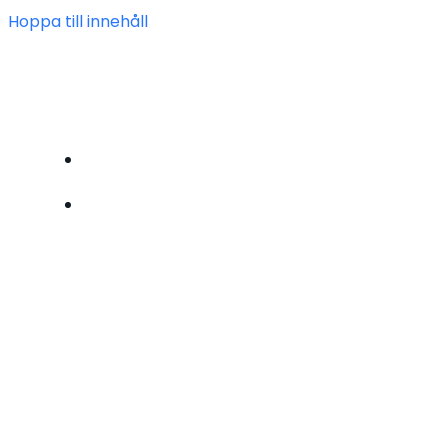
Hoppa till innehåll
FÖRENINGEN HEIMDAL
BLI MEDLEM
OM OSS