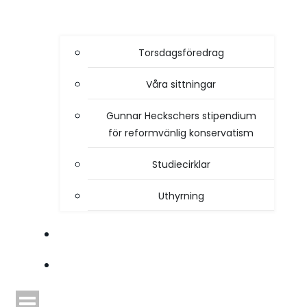
Torsdagsföredrag
Våra sittningar
Gunnar Heckschers stipendium
för reformvänlig konservatism
Studiecirklar
Uthyrning
STYRELSEN
TIDSKRIFTEN HEIMDAL