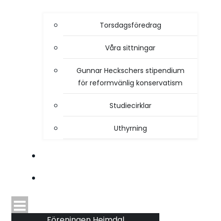
Torsdagsföredrag
Våra sittningar
Gunnar Heckschers stipendium
för reformvänlig konservatism
Studiecirklar
Uthyrning
STYRELSEN
TIDSKRIFTEN HEIMDAL
Föreningen Heimdal