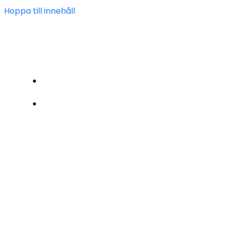
Hoppa till innehåll
FÖRENINGEN HEIMDAL
BLI MEDLEM
OM OSS