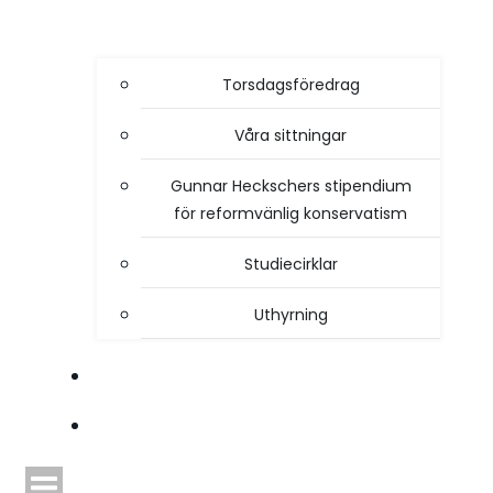
Torsdagsföredrag
Våra sittningar
Gunnar Heckschers stipendium
för reformvänlig konservatism
Studiecirklar
Uthyrning
STYRELSEN
TIDSKRIFTEN HEIMDAL