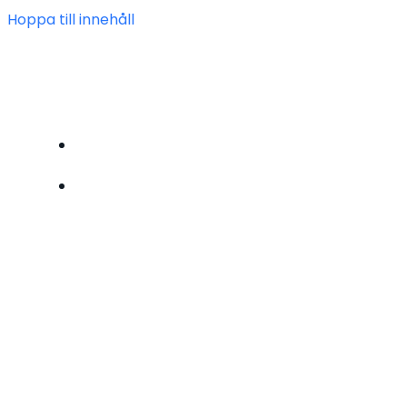
Hoppa till innehåll
FÖRENINGEN HEIMDAL
BLI MEDLEM
OM OSS