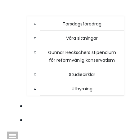
Torsdagsföredrag
Våra sittningar
Gunnar Heckschers stipendium
för reformvänlig konservatism
Studiecirklar
Uthyrning
STYRELSEN
TIDSKRIFTEN HEIMDAL