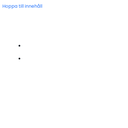
Hoppa till innehåll
FÖRENINGEN HEIMDAL
BLI MEDLEM
OM OSS