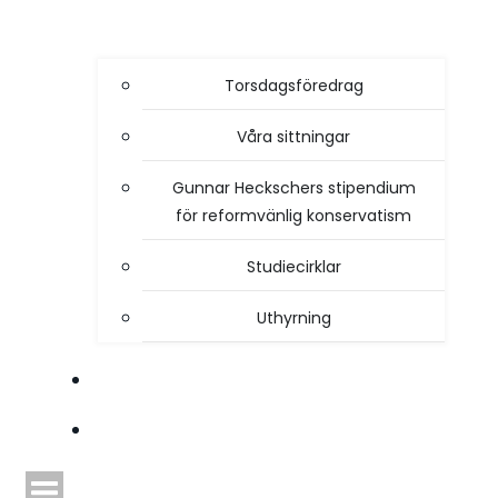
Torsdagsföredrag
Våra sittningar
Gunnar Heckschers stipendium
för reformvänlig konservatism
Studiecirklar
Uthyrning
STYRELSEN
TIDSKRIFTEN HEIMDAL