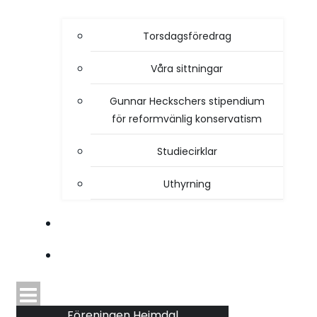
Torsdagsföredrag
Våra sittningar
Gunnar Heckschers stipendium
för reformvänlig konservatism
Studiecirklar
Uthyrning
STYRELSEN
TIDSKRIFTEN HEIMDAL
Föreningen Heimdal