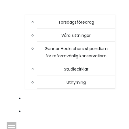
Torsdagsföredrag
Våra sittningar
Gunnar Heckschers stipendium
för reformvänlig konservatism
Studiecirklar
Uthyrning
STYRELSEN
TIDSKRIFTEN HEIMDAL