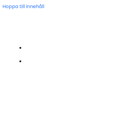
Hoppa till innehåll
FÖRENINGEN HEIMDAL
BLI MEDLEM
OM OSS