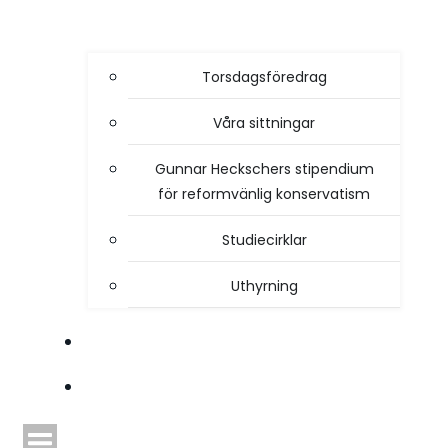
Torsdagsföredrag
Våra sittningar
Gunnar Heckschers stipendium
för reformvänlig konservatism
Studiecirklar
Uthyrning
STYRELSEN
TIDSKRIFTEN HEIMDAL