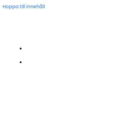
Hoppa till innehåll
FÖRENINGEN HEIMDAL
BLI MEDLEM
OM OSS