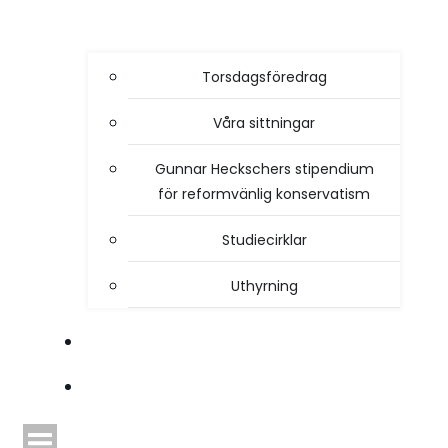
Torsdagsföredrag
Våra sittningar
Gunnar Heckschers stipendium
för reformvänlig konservatism
Studiecirklar
Uthyrning
STYRELSEN
TIDSKRIFTEN HEIMDAL