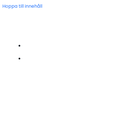
Hoppa till innehåll
FÖRENINGEN HEIMDAL
BLI MEDLEM
OM OSS